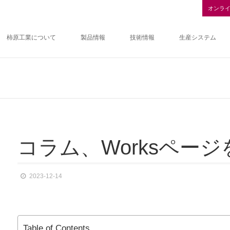
オンラ
柿原工業について
製品情報
技術情報
生産システム
コ
ラ
ム
、
Work
s
ペ
ー
ジ
2023-12-14
Table of Contents