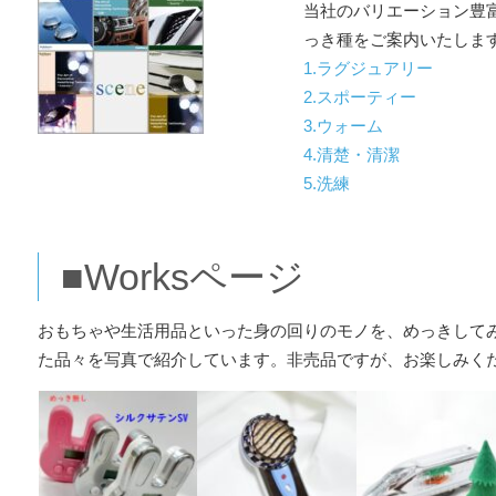
当社のバリエーション豊
っき種をご案内いたしま
1.ラグジュアリー
2.スポーティー
3.ウォーム
4.清楚・清潔
5.洗練
■Worksページ
おもちゃや生活用品といった身の回りのモノを、めっきして
た品々を写真で紹介しています。非売品ですが、お楽しみく