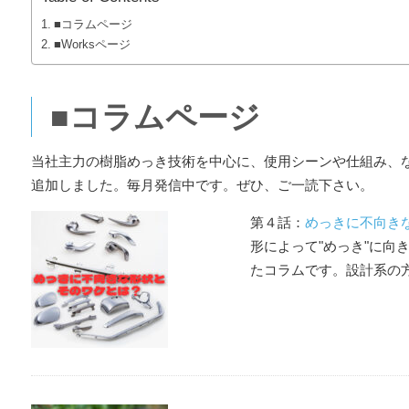
■コラムページ
■Worksページ
■コラムページ
当社主力の樹脂めっき技術を中心に、使用シーンや仕組み、
追加しました。毎月発信中です。ぜひ、ご一読下さい。
第４話：
めっきに不向き
形によって"めっき"に向
たコラムです。設計系の