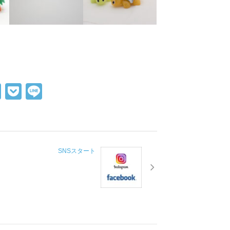
X
P
Li
o
n
ck
e
et
SNSスタート