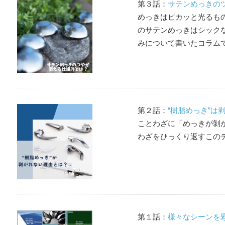
第３話：
サテンめっきの
めっきはピカッと光るも
のサテンめっきはシック
みについて書いたコラム
第２話：
“樹脂めっき”は
ことわざに「めっきが剝
わざをひっくり返すこの
第１話：
様々なシーンを彩る