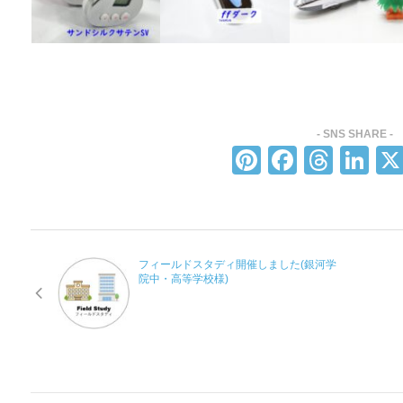
Pi
F
T
Li
nt
a
hr
n
er
c
e
k
e
e
a
e
フィールドスタディ開催しました(銀河学
st
b
d
dI
院中・高等学校様)
o
s
n
o
k