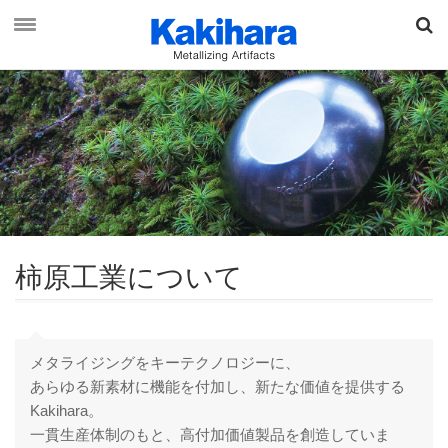
資料ダウンロード
お問い合わせ
オンラインショップ
柿原工
業
に
つ
い
て
最新情報
柿原工業について
メタライジングをキーテクノロジーに、
事業概要
あらゆる新素材に機能を付加し、新たな価値を提供する
Kakihara。
ブランド & ビジョン
一貫生産体制のもと、高付加価値製品を創造していま