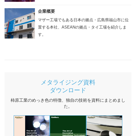
お役立ち情報
企業概要
コラム
マザー工場でもある日本の拠点・広島県福山市に位
置する本社、ASEANの拠点・タイ工場を紹介しま
WORKS
す。
採用情報
JP
Global Site（English）
メタライジング資料
ダウンロード
柿原工業のめっき色の特徴、独自の技術を資料にまとめまし
た。