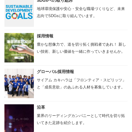
SDGsへの取り組み
研究開発
地球環境保護や安心・安全な職場づくりなど、未来
金型・成形技術
志向でSDGsに取り組んでいます。
樹脂表面処理技術
採用情報
金属表面処理技術
豊かな想像力で、道を切り拓く挑戦者であれ！ 新し
塗装技術
い技術、新しい価値を一緒に作っていきませんか。
生産システム
グローバル採用情報
樹脂製品 一貫生産システム
サイアム カキハラは「フロンティア・スピリッツ」
トータル・エンジニアリング・システム
と「成長意欲」のあふれる人材を募集しています。
品質管理
設備概要
沿革
業界のリーディングカンパニーとして時代を切り拓
カラーサンプル依頼フォーム
いてきた足跡を紹介します。
試作・サンプル依頼フォーム