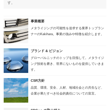
CSR方針
す。
SDGsへの取り組み
採用情報
事業概要
メタライジングの可能性を追求する業界トップラン
グローバル採用情報
ナーのKakihara。事業の強みや特徴を紹介します。
沿革
企業概要
ブランド & ビジョン
製品情報
グローバルニッチのトップを目指して。メタライジ
ング技術を磨き、世界にないものを提供していきま
自動車樹脂めっき部品
す。
自動車成形部品
CSR方針
各分野の機能性樹脂めっき部品
品質、環境、安全、人材、地域社会との共生など、
企業が果たすべき社会的責任についての宣言。
金属めっき部品
技術情報