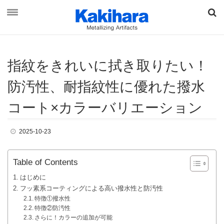
指
紋
を
き
れ
い
に
拭
き
取
り
た
い
！
資料ダウンロード
お問い合わせ
防汚
性
、
耐指紋
性
に
優
れ
た
撥
水
コ
ー
ト
×
カ
ラ
ー
バ
リ
エ
ー
シ
ョ
ン
オンラインショップ
2025-10-23
最新情報
Table of Contents
柿原工業について
はじめに
フッ素系コーティングによる高い撥水性と防汚性
事業概要
特徴①撥水性
特徴②防汚性
ブランド & ビジョン
さらに！カラーの追加が可能