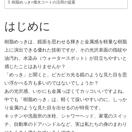
樹脂めっき×撥水コートの活用の提案
CSR方針
SDGsへの取り組み
はじめに
採用情報
グローバル採用情報
樹脂めっきは、鏡面を思わせる輝きと金属感を軽量な樹脂
沿革
上に演出できる優れた技術ですが、その光沢表面の指紋や
油汚れ、水染み（ウォータースポット）が目立ちやすいと
企業概要
感じたことはありませんか？
製品情報
「めっき」と聞くと、ピカピカ光る鏡のような見た目を思
自動車樹脂めっき部品
い浮かべる方も多いのではないでしょうか？
あの光沢感、いかにも金属っぽくてカッコいいですよね。
自動車成形部品
中でも「樹脂めっき」は、軽くて扱いやすいのに、しっか
各分野の機能性樹脂めっき部品
り金属のような見た目を出せるのが特長です。
金属めっき部品
キッチンや洗面所の水栓、シャワーヘッド、家電のスイッ
チ、自動車のドアハンドルなど、実は私たちの身のまわり
技術情報