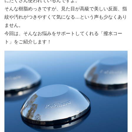
にたくさん使われているんですよ。
研究開発
そんな樹脂めっきですが、見た目が高級で美しい反面、指
金型・成形技術
紋や汚れがつきやすくて気になる…という声も少なくあり
ません。
樹脂表面処理技術
今回は、そんなお悩みをサポートしてくれる「撥水コー
金属表面処理技術
ト」をご紹介します！
塗装技術
生産システム
樹脂製品 一貫生産システム
トータル・エンジニアリング・システム
品質管理
設備概要
カラーサンプル依頼フォーム
試作・サンプル依頼フォーム