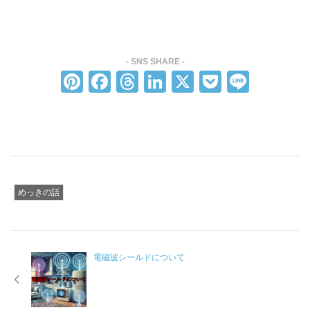
Pi
F
T
Li
X
P
Li
nt
a
hr
n
o
n
er
c
e
k
ck
e
e
e
a
e
et
st
b
d
dI
o
s
n
めっきの話
o
k
電磁波シールドについて