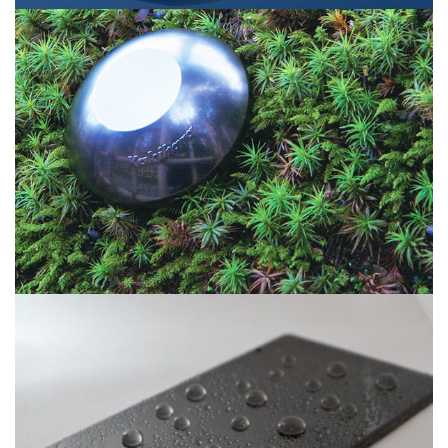
お役立ち情報
コラム
WORKS
採用情報
JP
Global Site（English）