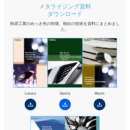
研究開発
メタライジング資料
ダウンロード
金型・成形技術
柿原工業のめっき色の特徴、独自の技術を資料にまとめまし
樹脂表面処理技術
た。
金属表面処理技術
塗装技術
生産システム
樹脂製品 一貫生産システム
トータル・エンジニアリング・システム
品質管理
Luxury
Sporty
Warm
設備概要
カラーサンプル依頼フォーム
試作・サンプル依頼フォーム