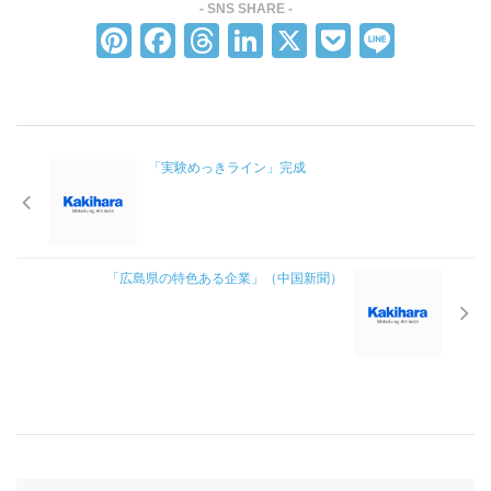
CSR方針
Pi
F
T
Li
X
P
Li
SDGsへの取り組み
nt
a
hr
n
o
n
採用情報
er
c
e
k
ck
e
グローバル採用情報
e
e
a
e
et
「実験めっきライン」完成
st
b
d
dI
沿革
o
s
n
企業概要
o
製品情報
k
「広島県の特色ある企業」（中国新聞）
自動車樹脂めっき部品
自動車成形部品
各分野の機能性樹脂めっき部品
金属めっき部品
技術情報