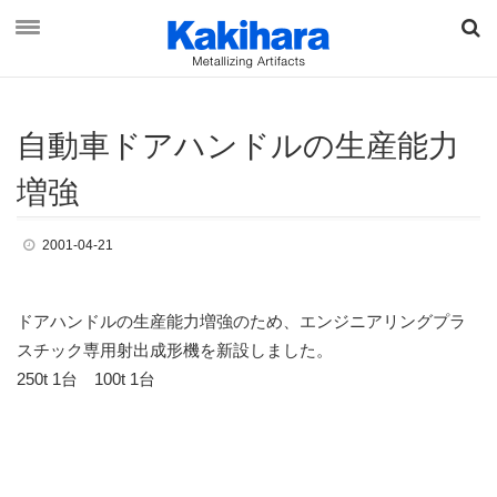
自動
車
ド
ア
ハ
ン
ド
ル
の
生産能力
資料ダウンロード
お問い合わせ
増強
2001-04-21
オンラインショップ
ドアハンドルの生産能力増強のため、エンジニアリングプラ
最新情報
スチック専用射出成形機を新設しました。
250t 1台 100t 1台
柿原工業について
事業概要
ブランド & ビジョン