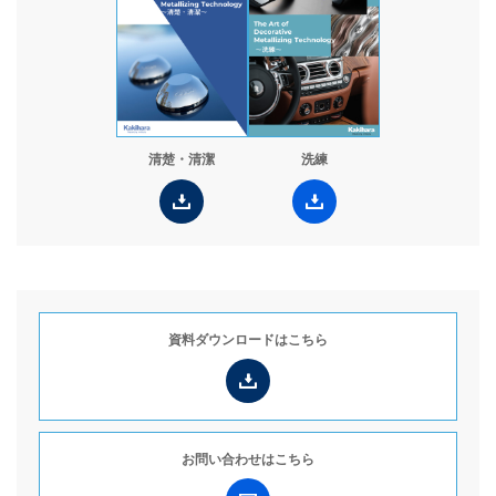
お役立ち情報
コラム
WORKS
採用情報
清楚・清潔
洗練
JP
Global Site（English）
資料ダウンロードは
こちら
お問い合わせは
こちら