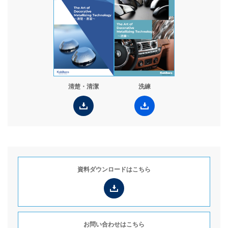
お役立ち情報
コラム
WORKS
採用情報
清楚・清潔
洗練
JP
Global Site（English）
資料ダウンロードは
こちら
お問い合わせは
こちら