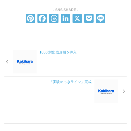
CSR方針
SDGsへの取り組み
Pi
F
T
Li
X
P
Li
採用情報
nt
a
hr
n
o
n
er
c
e
k
ck
e
グローバル採用情報
e
e
a
e
et
沿革
1050t射出成形機を導入
st
b
d
dI
企業概要
o
s
n
製品情報
o
自動車樹脂めっき部品
k
「実験めっきライン」完成
自動車成形部品
各分野の機能性樹脂めっき部品
金属めっき部品
技術情報