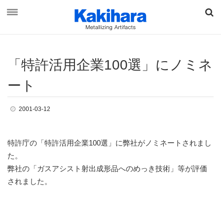
「
特許活用企業100
選
」
に
ノ
ミ
ネ
資料ダウンロード
お問い合わせ
ー
ト
2001-03-12
オンラインショップ
特許庁の「特許活用企業100選」に弊社がノミネートされまし
最新情報
た。
弊社の「ガスアシスト射出成形品へのめっき技術」等が評価
柿原工業について
されました。
事業概要
ブランド & ビジョン