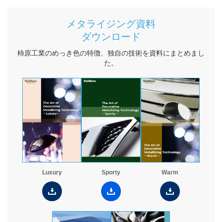
研究開発
メタライジング資料
金型・成形技術
ダウンロード
樹脂表面処理技術
柿原工業のめっき色の特徴、独自の技術を資料にまとめまし
た。
金属表面処理技術
塗装技術
生産システム
樹脂製品 一貫生産システム
トータル・エンジニアリング・システム
品質管理
Luxury
Sporty
Warm
設備概要
カラーサンプル依頼フォーム
試作・サンプル依頼フォーム