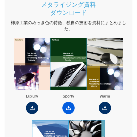
メタライジング資料
お役立ち情報
ダウンロード
コラム
柿原工業のめっき色の特徴、独自の技術を資料にまとめまし
た。
WORKS
採用情報
JP
Global Site（English）
Luxury
Sporty
Warm