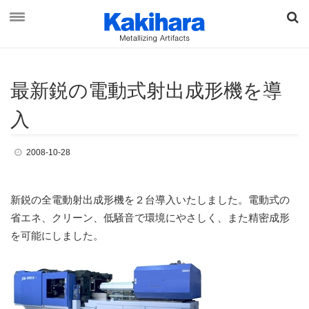
最新
鋭
の
電動式射出成形
機
を
導
資料ダウンロード
お問い合わせ
入
2008-10-28
オンラインショップ
新鋭の全電動射出成形機を２台導入いたしました。電動式の
最新情報
省エネ、クリーン、低騒音で環境にやさしく、また精密成形
を可能にしました。
柿原工業について
事業概要
ブランド & ビジョン