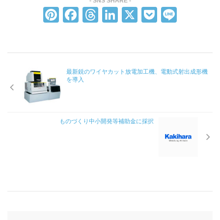
研究開発
Pi
F
T
Li
X
P
Li
nt
a
hr
n
o
n
金型・成形技術
er
c
e
k
ck
e
樹脂表面処理技術
e
e
a
e
et
金属表面処理技術
最新鋭のワイヤカット放電加工機、電動式射出成形機
st
b
d
dI
を導入
塗装技術
o
s
n
生産システム
o
k
樹脂製品 一貫生産システム
ものづくり中小開発等補助金に採択
トータル・エンジニアリング・システム
品質管理
設備概要
カラーサンプル依頼フォーム
試作・サンプル依頼フォーム