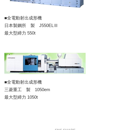
CSR方針
SDGsへの取り組み
■全電動射出成形機
採用情報
日本製鋼所 製 J550ELⅢ
最大型締力
550t
グローバル採用情報
沿革
企業概要
製品情報
自動車樹脂めっき部品
■全電動射出成形機
三菱重工 製 1050em
自動車成形部品
最大型締力
1050t
各分野の機能性樹脂めっき部品
金属めっき部品
技術情報