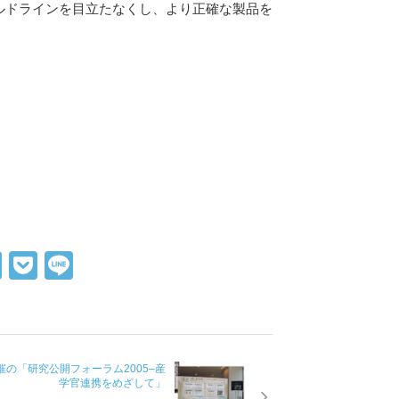
ルドラインを目立たなくし、より正確な製品を
X
P
Li
o
n
ck
e
et
催の「研究公開フォーラム2005–産
学官連携をめざして」