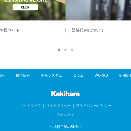
情報サイト
塗装技術について
情報
技術情報
生産システム
コラム
WORKS
採用情
サイトマップ
｜
サイトポリシー
｜
プライバシーポリシー
Global Site
ー 柿原工業のSNS ー