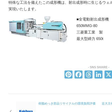
特殊な工法を備えたこの成形機は、射出成形時に生じるウェ
実現いたします。
■全電動射出成形機
650MMG-80
三菱重工業 製
最大型締力
650t
Pi
F
T
Li
nt
a
hr
n
er
c
e
k
e
e
a
e
樹脂めっき部品リサイクルの環境負荷評価
近大主
st
b
d
dI