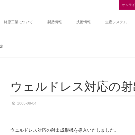
オンラ
柿原工業について
製品情報
技術情報
生産システム
設
ウ
ェ
ル
ド
レ
ス
対
応
の
射
2005-08-04
ウェルドレス対応の射出成形機を導入いたしました。