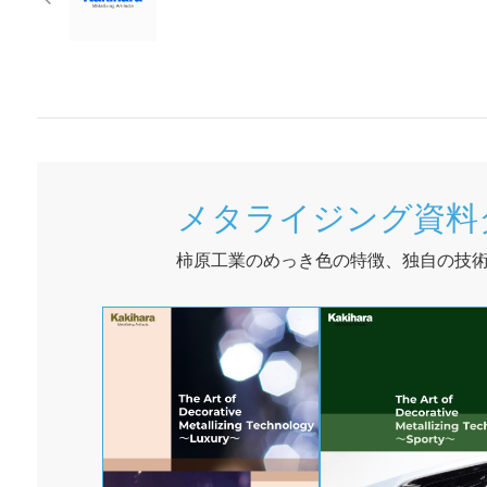
o
s
n
o
k
メタライジング資料
柿原工業のめっき色の特徴、独自の技