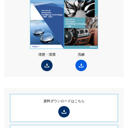
お役立ち情報
コラム
WORKS
採用情報
JP
清楚・清潔
洗練
Global Site（English）
資料ダウンロードは
こちら