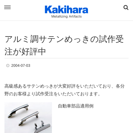
ア
ル
ミ
調
サ
テ
ン
め
っ
き
の
試作受
資料ダウンロード
お問い合わせ
注
が
好評中
2004-07-03
オンラインショップ
高級感あるサテンめっきが大変好評をいただいており、各分
最新情報
野のお客様より試作受注をいただいております。
柿原工業について
自動車部品適用例
事業概要
ブランド & ビジョン