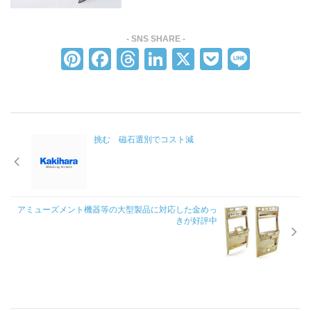
CSR方針
SDGsへの取り組み
Pi
F
T
Li
X
P
Li
採用情報
nt
a
hr
n
o
n
グローバル採用情報
er
c
e
k
ck
e
沿革
e
e
a
e
et
企業概要
挑む 磁石選別でコスト減
st
b
d
dI
o
s
n
製品情報
o
自動車樹脂めっき部品
k
アミューズメント機器等の大型製品に対応した金めっ
自動車成形部品
きが好評中
各分野の機能性樹脂めっき部品
金属めっき部品
技術情報