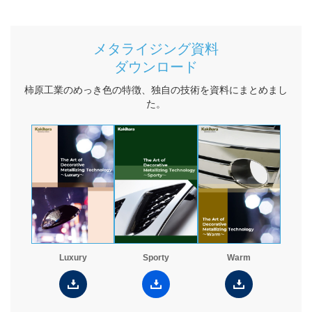
研究開発
金型・成形技術
メタライジング資料
樹脂表面処理技術
ダウンロード
柿原工業のめっき色の特徴、独自の技術を資料にまとめまし
金属表面処理技術
た。
塗装技術
生産システム
樹脂製品 一貫生産システム
トータル・エンジニアリング・システム
品質管理
設備概要
Luxury
Sporty
Warm
カラーサンプル依頼フォーム
試作・サンプル依頼フォーム