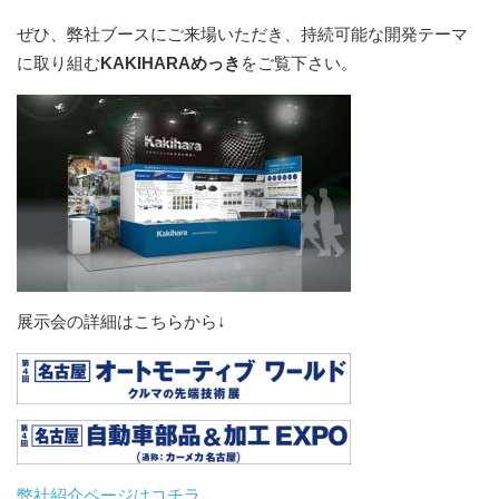
研究開発
ぜひ、弊社ブースにご来場いただき、持続可能な開発テーマ
金型・成形技術
に取り組む
KAKIHARAめっき
をご覧下さい。
樹脂表面処理技術
金属表面処理技術
塗装技術
生産システム
樹脂製品 一貫生産システム
トータル・エンジニアリング・システム
展示会の詳細はこちらから↓
品質管理
設備概要
カラーサンプル依頼フォーム
試作・サンプル依頼フォーム
弊社紹介ページはコチラ