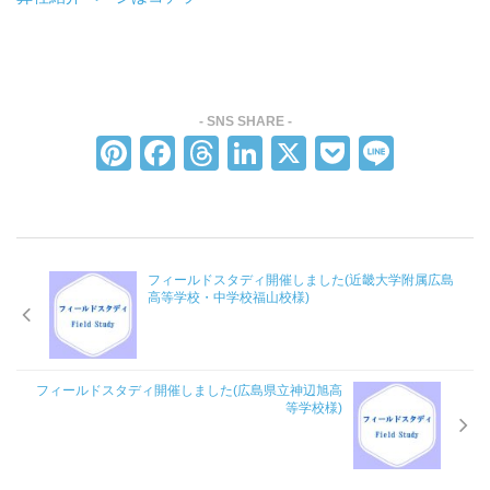
お役立ち情報
コラム
WORKS
Pi
F
T
Li
X
P
Li
採用情報
nt
a
hr
n
o
n
JP
er
c
e
k
ck
e
Global Site（English）
e
e
a
e
et
フィールドスタディ開催しました(近畿大学附属広島
st
b
d
dI
高等学校・中学校福山校様)
o
s
n
o
k
フィールドスタディ開催しました(広島県立神辺旭高
等学校様)