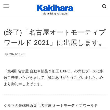
(終了
)
「
名古
屋
オ
ー
ト
モ
ー
テ
ィ
ブ
資料ダウンロード
お問い合わせ
ワ
ー
ル
ド
202
1
」
に
出
展
し
ま
す
。
2021-11-01
オンラインショップ
「第4回 名古屋 自動車部品＆加工 EXPO」の弊社ブースに多
最新情報
数ご来場いただきまして、誠にありがとうございました。心
より御礼申し上げます。
柿原工業について
事業概要
ブランド & ビジョン
クルマの先端技術展「名古屋 オートモーティブ ワールド