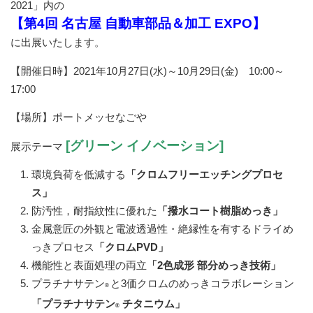
2021」内の
CSR方針
【第4回 名古屋 自動車部品＆加工 EXPO】
SDGsへの取り組み
に出展いたします。
採用情報
【開催日時】2021年10月27日(水)～10月29日(金) 10:00～
グローバル採用情報
17:00
沿革
【場所】ポートメッセなごや
企業概要
[グリーン イノベーション]
展示テーマ
製品情報
環境負荷を低減する
「クロムフリーエッチングプロセ
自動車樹脂めっき部品
ス」
防汚性，耐指紋性に優れた
「撥水コート樹脂めっき」
自動車成形部品
金属意匠の外観と電波透過性・絶縁性を有するドライめ
各分野の機能性樹脂めっき部品
っきプロセス
「クロムPVD」
機能性と表面処理の両立
「2色成形 部分めっき技術」
金属めっき部品
プラチナサテン
と3価クロムのめっきコラボレーション
®
技術情報
「プラチナサテン
チタニウム」
®