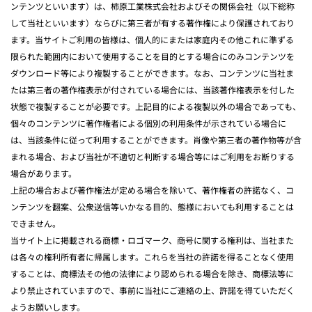
ンテンツといいます）は、柿原工業株式会社およびその関係会社（以下総称
して当社といいます）ならびに第三者が有する著作権により保護されており
ます。当サイトご利用の皆様は、個人的にまたは家庭内その他これに準ずる
限られた範囲内において使用することを目的とする場合にのみコンテンツを
ダウンロード等により複製することができます。なお、コンテンツに当社ま
たは第三者の著作権表示が付されている場合には、当該著作権表示を付した
状態で複製することが必要です。上記目的による複製以外の場合であっても、
個々のコンテンツに著作権者による個別の利用条件が示されている場合に
は、当該条件に従って利用することができます。肖像や第三者の著作物等が含
まれる場合、および当社が不適切と判断する場合等にはご利用をお断りする
場合があります。
上記の場合および著作権法が定める場合を除いて、著作権者の許諾なく、コ
ンテンツを翻案、公衆送信等いかなる目的、態様においても利用することは
できません。
当サイト上に掲載される商標・ロゴマーク、商号に関する権利は、当社また
は各々の権利所有者に帰属します。これらを当社の許諾を得ることなく使用
することは、商標法その他の法律により認められる場合を除き、商標法等に
より禁止されていますので、事前に当社にご連絡の上、許諾を得ていただく
ようお願いします。